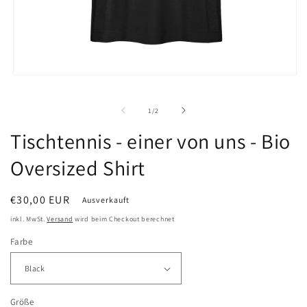
Medien
1
in
von
Modal
1
/
2
öffnen
Tischtennis - einer von uns - Bio
Oversized Shirt
Normaler
€30,00 EUR
Ausverkauft
Preis
inkl. MwSt.
Versand
wird beim Checkout berechnet
Farbe
Größe