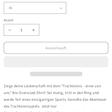
Anzahl
Verringere
Erhöhe
die
die
Menge
Menge
für
für
Ausverkauft
Tischtennis
Tischtennis
-
-
einer
einer
von
von
uns
uns
-
-
Bio
Bio
Zeige deine Leidenschaft mit dem "Tischtennis - einer von
Oversized
Oversized
uns" Bio Oversized-Shirt! Sei mutig, tritt in den Ring und
Shirt
Shirt
werde Teil eines einzigartigen Sports. Genieße das Abenteuer
des Tischtennisspiels. Jetzt los!