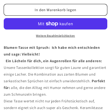
Menge
Menge
für
für
In den Warenkorb legen
Tasse
Tasse
-
-
Ich
Ich
habe
habe
mich
mich
Weitere Bezahlmöglichkeiten
entschieden
entschieden
und
und
Blumen-Tasse mit Spruch: Ich habe mich entschieden
sage:
sage:
und sage: Vielleicht!
Vielleicht!
Vielleicht!
Ein Lächeln für dich, ein Augenrollen für alle anderen:
-
-
Blumen
Blumen
Unsere Tassenkollektion sorgt für guten Laune und garantiert
einige Lacher. Die Kombination aus zarten Blumen und
sarkastischen Sprüchen ist einfach unwiderstehlich.
Perfekt
für:
alle, die den Alltag mit Humor nehmen und gerne andere
zum Schmunzeln bringen.
Diese Tasse wertet nicht nur jeden Frühstückstisch auf,
sondern eignet sich auch super als Geschenk. Keramiktasse