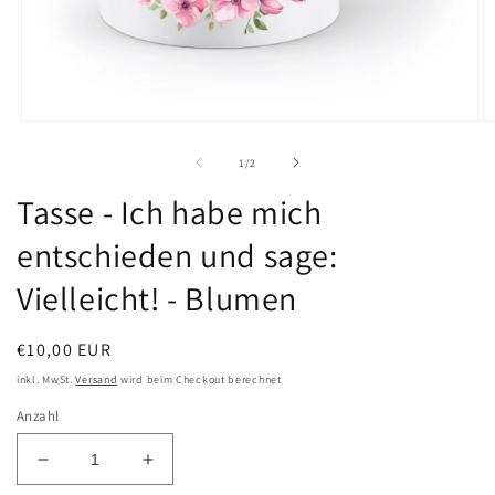
Medien
M
1
2
in
in
von
1
/
2
Modal
M
öffnen
öf
Tasse - Ich habe mich
entschieden und sage:
Vielleicht! - Blumen
Normaler
€10,00 EUR
Preis
inkl. MwSt.
Versand
wird beim Checkout berechnet
Anzahl
Verringere
Erhöhe
die
die