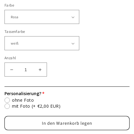
Farbe
Tassenfarbe
Anzahl
Verringere
Erhöhe
die
die
Menge
Menge
für
für
Personalisierung?
Tasse
Tasse
ohne Foto
für
für
mit Foto
(+ €2,00 EUR)
die
die
beste
beste
Freundin,
Freundin,
In den Warenkorb legen
Fototasse,
Fototasse,