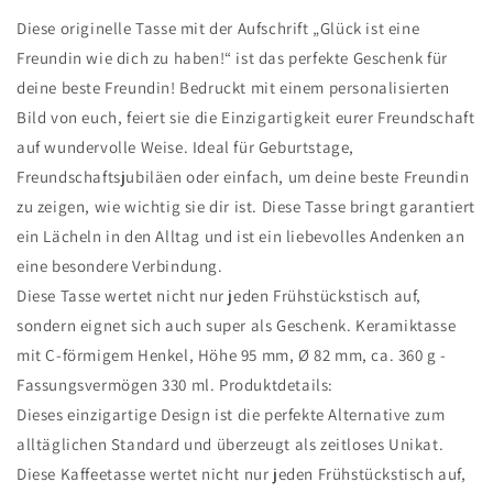
Bestie,
Bestie,
BFF
BFF
Diese originelle Tasse mit der Aufschrift „Glück ist eine
-
-
Freundin wie dich zu haben!“ ist das perfekte Geschenk für
Geschenk
Geschenk
deine beste Freundin! Bedruckt mit einem personalisierten
für
für
Bild von euch, feiert sie die Einzigartigkeit eurer Freundschaft
Freundin
Freundin
auf wundervolle Weise. Ideal für Geburtstage,
Freundschaftsjubiläen oder einfach, um deine beste Freundin
zu zeigen, wie wichtig sie dir ist. Diese Tasse bringt garantiert
ein Lächeln in den Alltag und ist ein liebevolles Andenken an
eine besondere Verbindung.
Diese Tasse wertet nicht nur jeden Frühstückstisch auf,
sondern eignet sich auch super als Geschenk. Keramiktasse
mit C-förmigem Henkel, Höhe 95 mm, Ø 82 mm, ca. 360 g -
Fassungsvermögen 330 ml. Produktdetails:
Dieses einzigartige Design ist die perfekte Alternative zum
alltäglichen Standard und überzeugt als zeitloses Unikat.
Diese Kaffeetasse wertet nicht nur jeden Frühstückstisch auf,