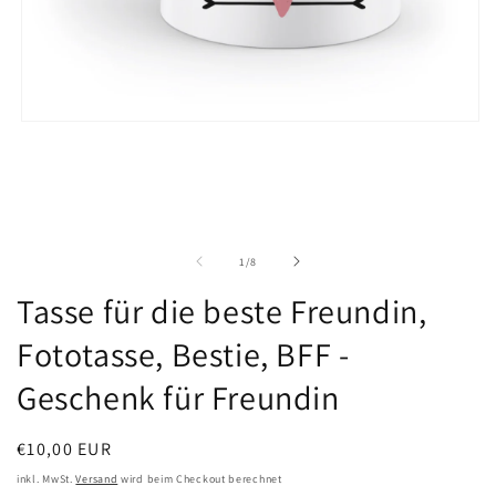
Medien
1
in
Modal
öffnen
von
1
/
8
Tasse für die beste Freundin,
Fototasse, Bestie, BFF -
Geschenk für Freundin
Normaler
€10,00 EUR
Preis
inkl. MwSt.
Versand
wird beim Checkout berechnet