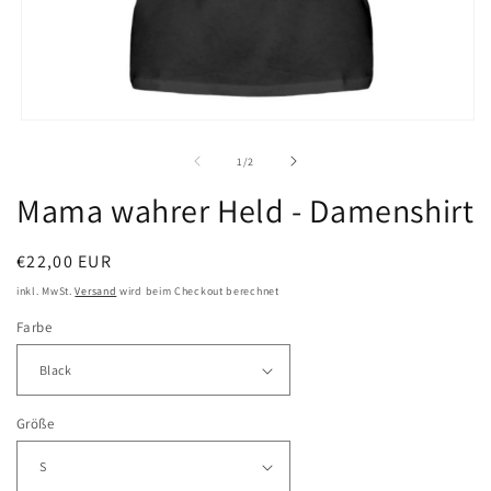
Medien
1
in
von
1
/
2
Modal
öffnen
Mama wahrer Held - Damenshirt
Normaler
€22,00 EUR
Preis
inkl. MwSt.
Versand
wird beim Checkout berechnet
Farbe
Größe