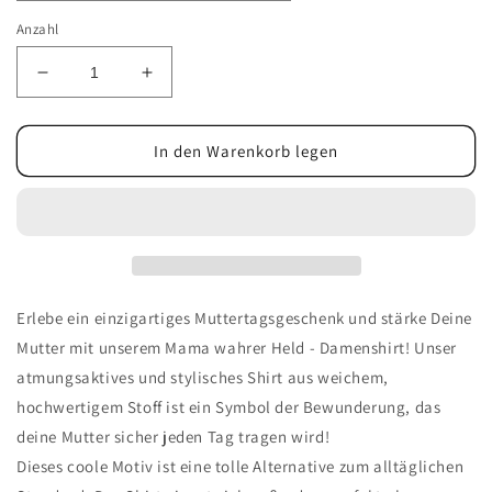
Anzahl
Verringere
Erhöhe
die
die
Menge
Menge
für
für
In den Warenkorb legen
Mama
Mama
wahrer
wahrer
Held
Held
-
-
Damenshirt
Damenshirt
Erlebe ein einzigartiges Muttertagsgeschenk und stärke Deine
Mutter mit unserem Mama wahrer Held - Damenshirt! Unser
atmungsaktives und stylisches Shirt aus weichem,
hochwertigem Stoff ist ein Symbol der Bewunderung, das
deine Mutter sicher jeden Tag tragen wird!
Dieses coole Motiv ist eine tolle Alternative zum alltäglichen