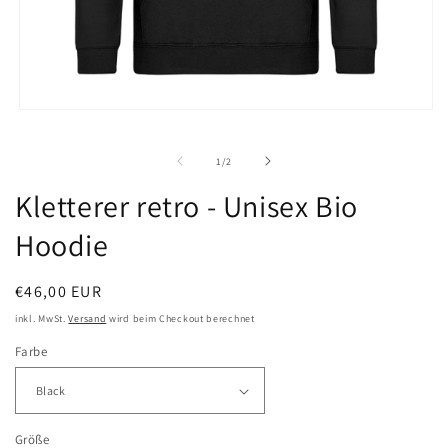
Medien
1
in
von
Modal
1
/
2
öffnen
Kletterer retro - Unisex Bio
Hoodie
Normaler
€46,00 EUR
Preis
inkl. MwSt.
Versand
wird beim Checkout berechnet
Farbe
Größe