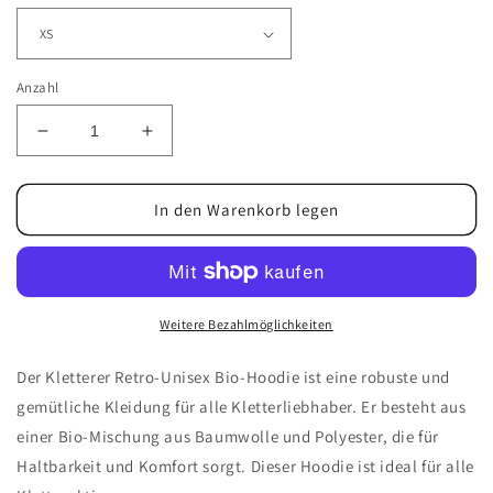
Anzahl
Verringere
Erhöhe
die
die
Menge
Menge
für
für
In den Warenkorb legen
Kletterer
Kletterer
retro
retro
-
-
Unisex
Unisex
Bio
Bio
Weitere Bezahlmöglichkeiten
Hoodie
Hoodie
Der Kletterer Retro-Unisex Bio-Hoodie ist eine robuste und
gemütliche Kleidung für alle Kletterliebhaber. Er besteht aus
einer Bio-Mischung aus Baumwolle und Polyester, die für
Haltbarkeit und Komfort sorgt. Dieser Hoodie ist ideal für alle