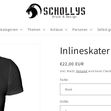
tkategorien
Themen
Anlässe
Personen
Selbst g
Inlineskate
Normaler
€22,00 EUR
Preis
inkl. MwSt.
Versand
wird beim Check
Farbe
Größe