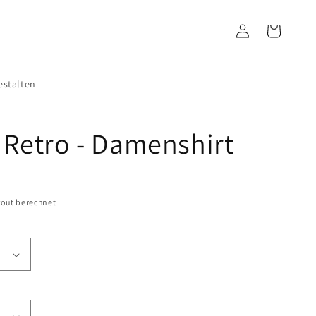
Einloggen
Warenkorb
estalten
r Retro - Damenshirt
out berechnet