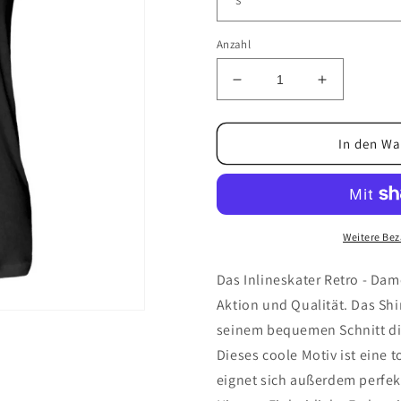
Anzahl
Verringere
Erhöhe
die
die
Menge
Menge
für
für
In den Wa
Inlineskater
Inlineskate
Retro
Retro
-
-
Damenshirt
Damenshir
Weitere Bez
Das Inlineskater Retro - Dam
Aktion und Qualität. Das Shir
seinem bequemen Schnitt die
Dieses coole Motiv ist eine t
eignet sich außerdem perfek