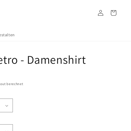
Einloggen
Warenkorb
estalten
etro - Damenshirt
out berechnet