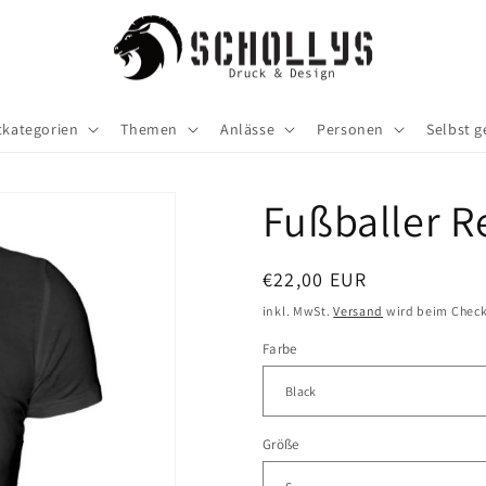
tkategorien
Themen
Anlässe
Personen
Selbst g
Fußballer R
Normaler
€22,00 EUR
Preis
inkl. MwSt.
Versand
wird beim Check
Farbe
Größe