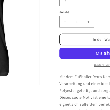
Anzahl
Verringere
Erhöhe
die
die
Menge
Menge
für
für
In den Wa
Fußballer
Fußballer
Retro
Retro
-
-
Damenshirt
Damenshir
Weitere Bez
Mit dem Fußballer Retro Dam
Verarbeitung und einer idea
Polyester gefertigt und sorgt
Dieses coole Motiv ist eine t
eignet sich außerdem perfek