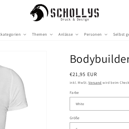
tkategorien
Themen
Anlässe
Personen
Selbst g
Bodybuilder
Normaler
€21,95 EUR
Preis
inkl. MwSt.
Versand
wird beim Check
Farbe
Größe