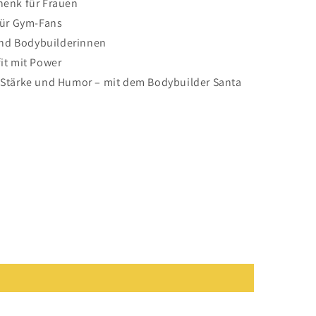
henk für Frauen
für Gym-Fans
 und Bodybuilderinnen
it mit Power
, Stärke und Humor – mit dem Bodybuilder Santa