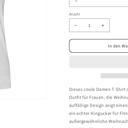
Anzahl
Verringere
Erhöhe
die
die
Menge
Menge
für
für
In den Wa
Bodybuilder
Bodybuilde
Santa
Santa
-
-
Damenshirt
Damenshir
Dieses coole Damen T-Shirt 
Outfit für Frauen, die Weih
auffällige Design zeigt eine
ein echter Hingucker für Fitn
außergewöhnliche Weihnach